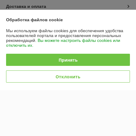
Доставка и оплата
Обработка файлов cookie
График работы
Мы используем файлы cookies для обеспечения удобства
Полная версия сайта
пользователей портала и предоставления персональных
рекомендаций.
Вы можете настроить файлы cookies или
отключить их.
Политика обработки cookies
Принять
Сайт создан на платформе Deal.by
Отклонить
Информация для покупателя
Юридическое лицо:
ООО "Фертиз"
220140, г.Минск, ул. Притыцкого 62/1, 4 этаж, пом 29
Регистрационный номер ЕГР: 192992419