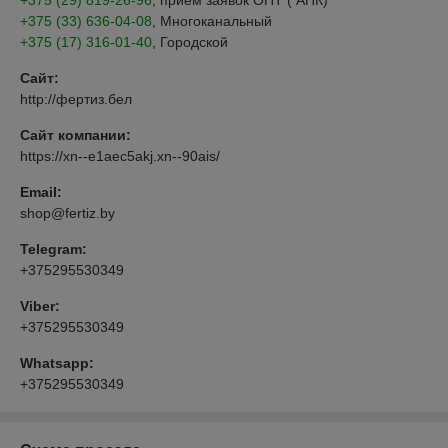
+375 (29) 819-26-96
, прием заявок ОПТ ( АПК)
+375 (33) 636-04-08
, Многоканальный
+375 (17) 316-01-40
, Городской
Сайт:
http://фертиз.бел
Сайт компании:
https://xn--e1aec5akj.xn--90ais/
Email:
shop@fertiz.by
Telegram:
+375295530349
Viber:
+375295530349
Whatsapp:
+375295530349