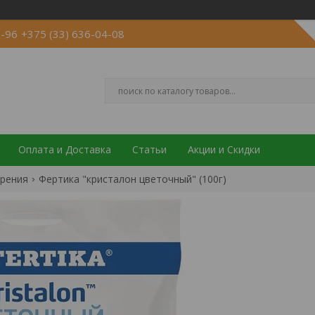
6-96
+375 (33) 636-04-08
Оплата и Доставка
Статьи
Акции и Скидки
рения
Фертика "кристалон цветочный" (100г)