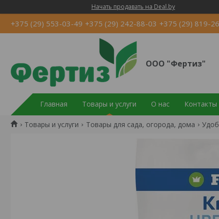
Начать продавать на Deal.by
+375 (29) 553-03-49
+375 (29) 242-88-03
+375 (29) 819-2
ООО "Фертиз"
Главная
Товары и услуги
О нас
Контакты
Товары и услуги
Товары для сада, огорода, дома
Удоб