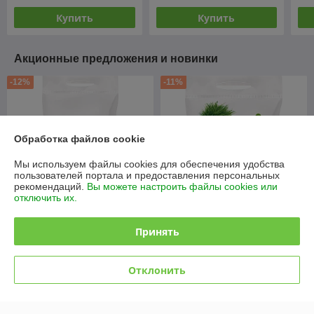
Купить
Купить
Акционные предложения и новинки
-12%
-11%
Обработка файлов cookie
Мы используем файлы cookies для обеспечения удобства
пользователей портала и предоставления персональных
рекомендаций.
Вы можете настроить файлы cookies или
отключить их.
Принять
Удобрение Фертика
Удобрение Фертика
Газонное ВЕСНА-ЛЕТО, 10кг
Газонное ВЕСНА-ЛЕТО, 5кг
В наличии
В наличии
Отклонить
64,20
33
руб./мешок
руб./мешок
73,20 руб./мешок
37,15 руб./мешок