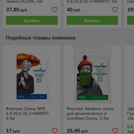
газона ОСЕНЬ, 5кг
4,8:20,8:31,3+МИКРО, 5кг
газ
37,80
40
15
руб.
руб.
Купить
Купить
Подобные товары компании
Фертика Осень NPK
Фертика Хвойное осень
Уд
4,8:20,8:31,3+МИКРО,
для вечнозеленых и
Га
2,5кг
голубики Осень, 2.5кг
10к
64
17
25,95
руб.
руб.
73,