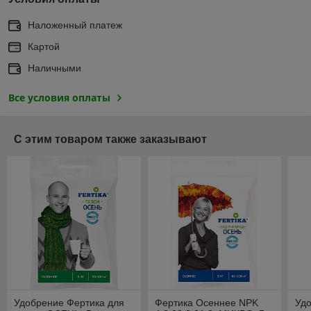
Наложенный платеж
Картой
Наличными
Все условия оплаты
С этим товаром также заказывают
Удобрение Фертика для
Фертика Осеннее NPK
Удо