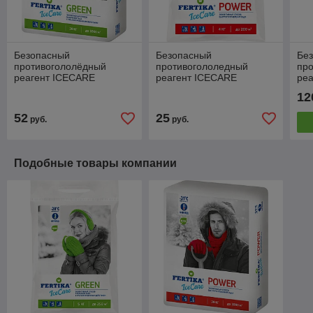
Безопасный
Безопасный
Бе
противогололёдный
противогололедный
пр
реагент ICECARE
реагент ICECARE
ре
GREEN, 20кг
POWER, 4кг
PO
12
52
25
руб.
руб.
Подобные товары компании