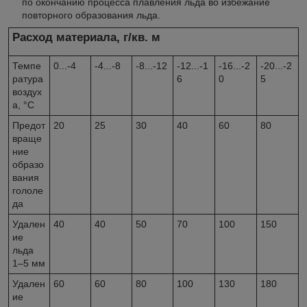
по окончанию процесса плавления льда во избежание
повторного образования льда.
Расход материала, г/кв. м
Темпе
0...-4
-4...-8
-8...-12
-12...-1
-16...-2
-20...-2
ратура
6
0
5
воздух
а, °С
Предот
20
25
30
40
60
80
враще
ние
образо
вания
гололе
да
Удален
40
40
50
70
100
150
ие
льда
1–5 мм
Удален
60
60
80
100
130
180
ие