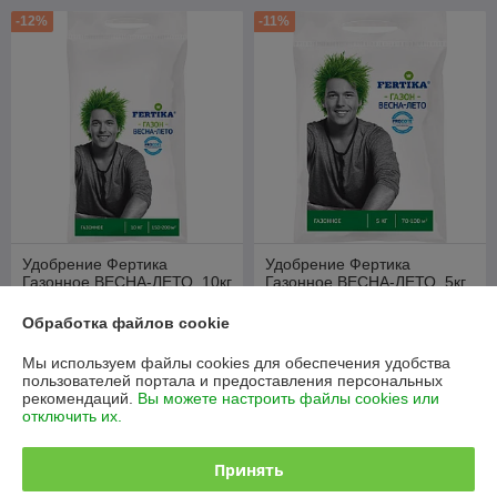
-12%
-11%
Удобрение Фертика
Удобрение Фертика
Газонное ВЕСНА-ЛЕТО, 10кг
Газонное ВЕСНА-ЛЕТО, 5кг
В наличии
В наличии
Обработка файлов cookie
64,20
33
руб./мешок
руб./мешок
Мы используем файлы cookies для обеспечения удобства
73,20 руб./мешок
37,15 руб./мешок
пользователей портала и предоставления персональных
рекомендаций.
Вы можете настроить файлы cookies или
Купить
Купить
отключить их.
-10%
-3%
Принять