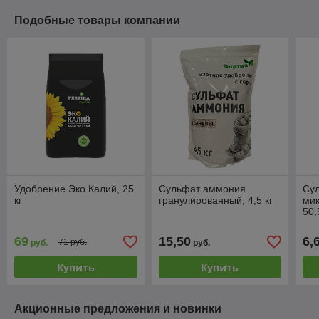
Подобные товары компании
Удобрение Эко Калий, 25
Сульфат аммония
Сул
кг
гранулированный, 4,5 кг
ми
50,
69
15,50
6,
71 руб.
руб.
руб.
Купить
Купить
Акционные предложения и новинки