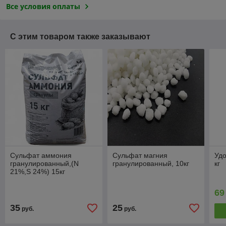
Все условия оплаты
С этим товаром также заказывают
Сульфат аммония
Сульфат магния
Удо
гранулированный,(N
гранулированный, 10кг
кг
21%,S 24%) 15кг
69
35
25
руб.
руб.