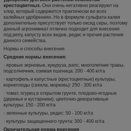
крестоцветных.
Они очень негативно реагируют на
хлор, который содержится практически во всех
калийных удобрениях. Но в формуле сульфата калия
дополнительно присутствует только оксид серы, поэтому
данный агрохимикат отлично подходит для внесения
под репу, капусту всех видов, редис и прочие растения
данного семейства.
Нормы и способы внесения
Средние нормы внесения:
· яровые зерновые, кукуруза, рапс, многолетние травы,
подсолнечник, озимая пшеница: 200 - 400 кг/га
· картофель и капустные (крестоцветные) культуры,
корнеплоды (свекла, морковь): 250 - 300 кг/га
· томат, огурец в открытом грунте, плодово-ягодные
(деревья и кустарники), цветочно-декоративные
культуры: 150 - 200 кг/га
· зеленные культуры, редис: 50 - 100 кг/га
· культуры защищенного грунта: 300 - 400 кг/га
Окончательная норма внесения