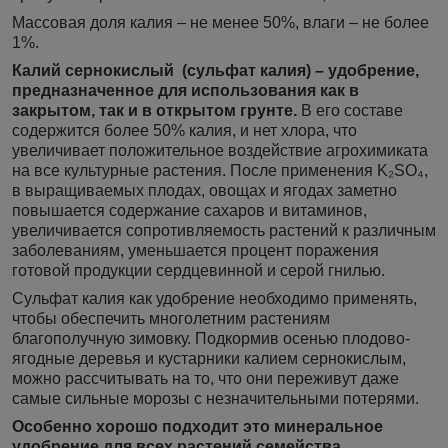
Массовая доля калия – не менее 50%, влаги – не более
1%.
Калий сернокислый (сульфат калия) – удобрение,
предназначенное для использования как в
закрытом, так и в открытом грунте.
В его составе
содержится более 50% калия, и нет хлора, что
увеличивает положительное воздействие агрохимиката
на все культурные растения. После применения K₂SO₄,
в выращиваемых плодах, овощах и ягодах заметно
повышается содержание сахаров и витаминов,
увеличивается сопротивляемость растений к различным
заболеваниям, уменьшается процент поражения
готовой продукции сердцевинной и серой гнилью.
Сульфат калия как удобрение необходимо применять,
чтобы обеспечить многолетним растениям
благополучную зимовку. Подкормив осенью плодово-
ягодные деревья и кустарники калием сернокислым,
можно рассчитывать на то, что они переживут даже
самые сильные морозы с незначительными потерями.
Особенно хорошо подходит это минеральное
удобрение для всех растений семейства